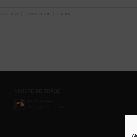
/
/
AUGUST 2021
0 KOMMENTARE
VON
JEN
NEUSTE BEITRÄGE
Der Startschuss…
22. August 2021 - 13:53
Wi